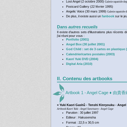
Lost Angel (2 octobre 2000)
Galerie rapatriée de
Postcard Gallery (22 février 1995)
Angelic Voice (30 mars 1999)
Galerie rapatriée 
De plus, il existe aussi un
fanbook
sur le j
Dans
autres recueils
Il existe d'autres sets d'illustrations plus récent
j'ai réuni pour vous :
Portfolio (2001)
Angel Box (30 juillet 2001)
God Child : set de 3 cartes en plastique 
Calendrier/cartes postales (2003)
Kaori Yuki DVD (2004)
Digital Aria (2010)
II. Contenu des artbooks
Artbook 1 - Angel Cage 
« Yuki Kaori Gashû - Tenshi Kinryouku - Angel
Artbook Kaori Yuki - Angel Sanctuary - Angel Cage
Parution : 30 juillet 1997
Editeur : Hakusensha
Format : 22,5 x 30,5 cm