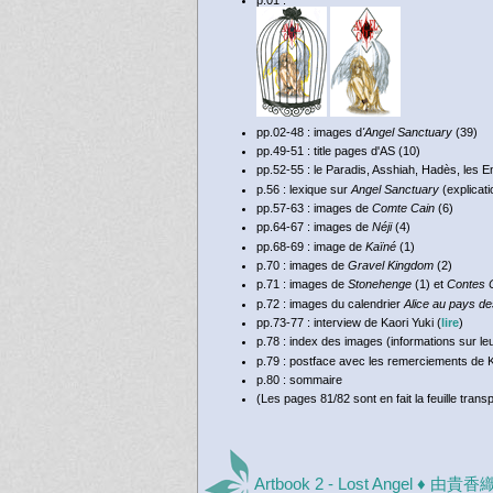
p.01 :
pp.02-48 : images d
'Angel Sanctuary
(39)
pp.49-51 : title pages d'AS (10)
pp.52-55 : le Paradis, Asshiah, Hadès, les E
p.56 : lexique sur
Angel Sanctuary
(explicat
pp.57-63 : images de
Comte Cain
(6)
pp.64-67 : images de
Néji
(4)
pp.68-69 : image de
Kaïné
(1)
p.70 : images de
Gravel Kingdom
(2)
p.71 : images de
Stonehenge
(1) et
Contes 
p.72 : images du calendrier
Alice au pays de
pp.73-77 : interview de Kaori Yuki (
lire
)
p.78 : index des images (informations sur leu
p.79 : postface avec les remerciements de K
p.80 : sommaire
(Les pages 81/82 sont en fait la feuille tran
Artbook 2 - Lost Angel ♦