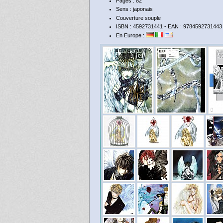
Pages : 82
Sens : japonais
Couverture souple
ISBN : 4592731441 - EAN : 9784592731443
En Europe :