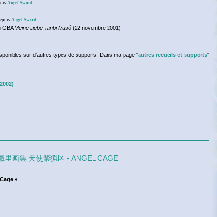
puis
Angel Sword
depuis
Angel Sword
eu GBA
Meine Liebe Tanbi Musô
(22 novembre 2001)
s disponibles sur d'autres types de supports. Dans ma page "
autres recueils et supports
"
(2002)
♦ 由貴香織里画集 天使禁猟区 - ANGEL CAGE
 Cage »