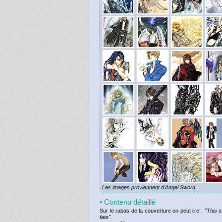
Les images proviennent d'Angel Sword.
• Contenu détaillé
Sur le rabas de la couverture on peut lire :
"This s
fate".