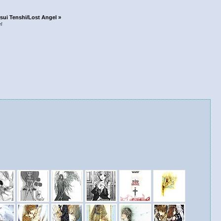
tsui Tenshi/Lost Angel »
el