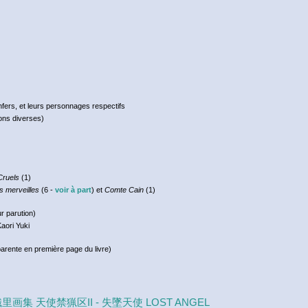
nfers, et leurs personnages respectifs
ions diverses)
Cruels
(1)
s merveilles
(6 -
voir à part
) et
Comte Cain
(1)
r parution)
aori Yuki
sparente en première page du livre)
 由貴香織里画集 天使禁猟区II - 失墜天使 LOST ANGEL