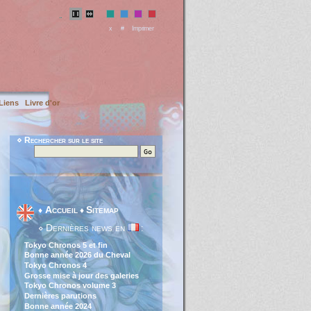
x
#
Imprimer
Liens
Livre d'or
⋄ Rechercher sur le site
Accueil
Sitemap
♦
♦
Dernières news en
⋄
:
Tokyo Chronos 5 et fin
Bonne année 2026 du Cheval
Tokyo Chronos 4
Grosse mise à jour des galeries
Tokyo Chronos volume 3
Dernières parutions
Bonne année 2024