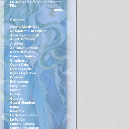
La Belle et la Bête en France chez
Pika
more...
⋄ Categories
Alice in Murderland
All Kaori Yuki in English
All news in English
Angel Sanctuary
Archives
AS Tokyo Chronos
Boy's Next Door
Camelot Garden
Chapitres
Comte Cain
Contes Cruels
Devil's Lost Soul
Dôjinshi
Evénements
Fairy Cube
Fanart
Galerie
Goodies
Gravel Kingdom
Kaine
Kaori Yuki
La Belle et la Bête
Le Parfum
Ludwig Fantasy
Ludwig Revolution