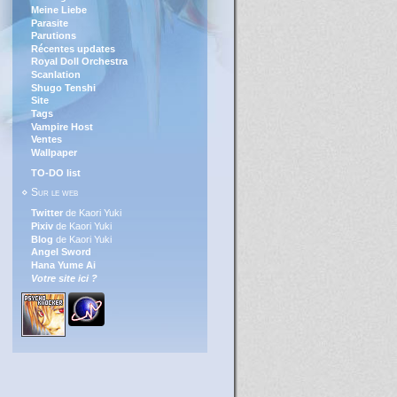
Meine Liebe
Parasite
Parutions
Récentes updates
Royal Doll Orchestra
Scanlation
Shugo Tenshi
Site
Tags
Vampire Host
Ventes
Wallpaper
TO-DO list
⋄ Sur le web
Twitter
de Kaori Yuki
Pixiv
de Kaori Yuki
Blog
de Kaori Yuki
Angel Sword
Hana Yume Ai
Votre site ici ?