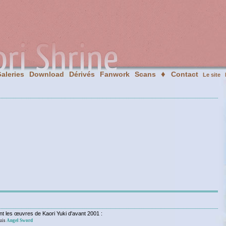
♦
aleries
Download
Dérivés
Fanwork
Scans
Contact
Le site
nt les œuvres de Kaori Yuki d'avant 2001 :
puis
Angel Sword