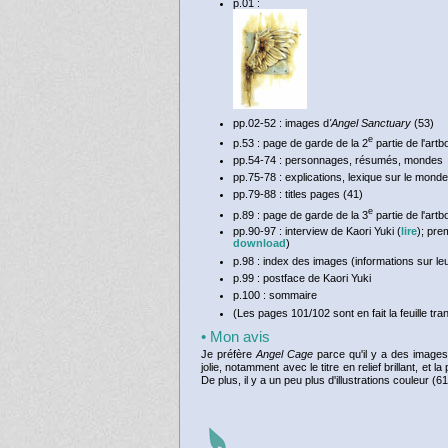
p.01 :
pp.02-52 : images d
'Angel Sanctuary
(53)
e
p.53 : page de garde de la 2
partie de l'artb
pp.54-74 : personnages, résumés, mondes
pp.75-78 : explications, lexique sur le mond
pp.79-88 : titles pages (41)
e
p.89 : page de garde de la 3
partie de l'art
pp.90-97 : interview de Kaori Yuki (
lire
); pre
download
)
p.98 : index des images (informations sur leu
p.99 : postface de Kaori Yuki
p.100 : sommaire
(Les pages 101/102 sont en fait la feuille tr
• Mon avis
Je préfère
Angel Cage
parce qu'il y a des image
jolie, notamment avec le titre en relief brillant, e
De plus, il y a un peu plus d'illustrations couleur (