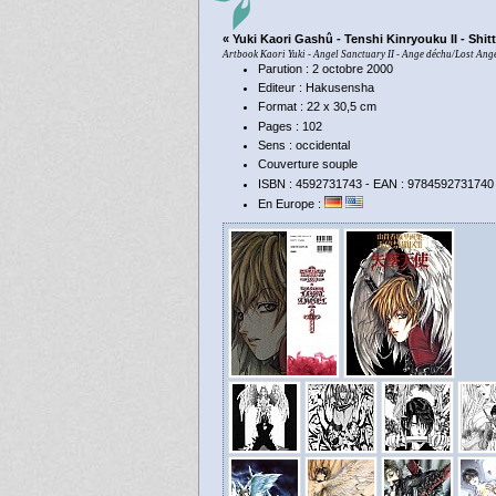
« Yuki Kaori Gashû - Tenshi Kinryouku II - Shit
Artbook Kaori Yuki - Angel Sanctuary II - Ange déchu/Lost Ang
Parution : 2 octobre 2000
Editeur : Hakusensha
Format : 22 x 30,5 cm
Pages : 102
Sens : occidental
Couverture souple
ISBN : 4592731743 - EAN : 9784592731740
En Europe :