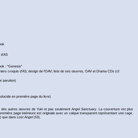
ook
e d'AS
book : "Genesis"
miers croquis d'AS; design de l'OAV; liste de ses œuvres, OAV et Drama CDs (cf.
r parution)
anslucide en première page du livre)
s des autres œuvres de Yuki et pas seulement
Angel Sanctuary
. La couverture est plus
t la première page intérieure est originale avec un calque transparent représentant une cage.
61) que dans
Lost Angel
(53).