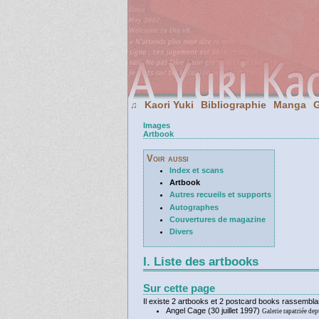
Kaori Yuki
Bibliographie
Manga
G
♫
Images
Artbook
Voir aussi
Index et scans
Artbook
Autres recueils et supports
Autographes
Couvertures de magazine
Divers
I. Liste des artbooks
Sur cette page
Il existe 2 artbooks et 2 postcard books rassembla
Angel Cage (30 juillet 1997)
Galerie rapatriée de