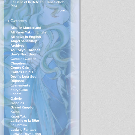
La Belle et la Bête en France chez
Pika
more...
⋄ Categories
Alice in Murderland
All Kaori Yuki in English
All news in English
Angel Sanctuary
Archives
AS Tokyo Chronos
Boy's Next Door
Camelot Garden
Chapitres
Comte Cain
Contes Cruels
Devil's Lost Soul
Dôjinshi
Evénements
Fairy Cube
Fanart
Galerie
Goodies
Gravel Kingdom
Kaine
Kaori Yuki
La Belle et la Bête
Le Parfum
Ludwig Fantasy
Ludwig Revolution