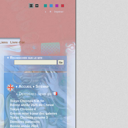
x
#
Imprimer
Liens
Livre d'or
⋄ Rechercher sur le site
Accueil
Sitemap
♦
♦
Dernières news en
⋄
:
Tokyo Chronos 5 et fin
Bonne année 2026 du Cheval
Tokyo Chronos 4
Grosse mise à jour des galeries
Tokyo Chronos volume 3
Dernières parutions
Bonne année 2024