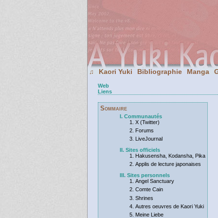
Kaori Yuki
Bibliographie
Manga
G
♫
Web
Liens
Sommaire
I. Communautés
X (Twitter)
Forums
LiveJournal
II. Sites officiels
Hakusensha, Kodansha, Pika
Applis de lecture japonaises
III. Sites personnels
Angel Sanctuary
Comte Cain
Shrines
Autres oeuvres de Kaori Yuki
Meine Liebe