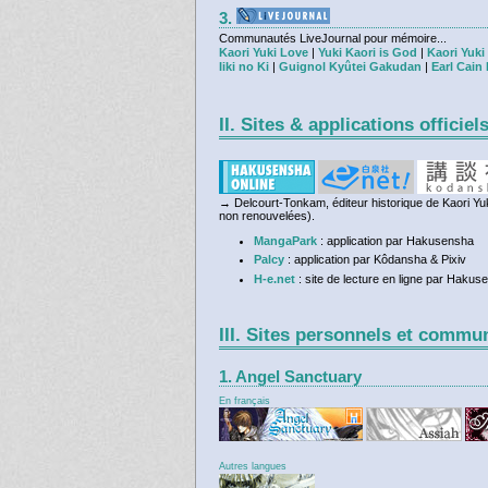
3.
Communautés LiveJournal pour mémoire...
Kaori Yuki Love
|
Yuki Kaori is God
|
Kaori Yuki
Iiki no Ki
|
Guignol Kyûtei Gakudan
|
Earl Cain
II. Sites & applications officiel
→ Delcourt-Tonkam, éditeur historique de Kaori Yu
non renouvelées).
MangaPark
: application par Hakusensha
Palcy
: application par Kôdansha & Pixiv
H-e.net
: site de lecture en ligne par Hakus
III. Sites personnels et commu
1. Angel Sanctuary
En français
Autres langues