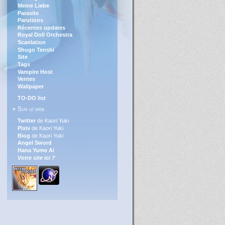
Meine Liebe
Parasite
Parutions
Récentes updates
Royal Doll Orchestra
Scanlation
Shugo Tenshi
Site
Tags
Vampire Host
Ventes
Wallpaper
TO-DO list
⋄ Sur le web
Twitter
de Kaori Yuki
Pixiv
de Kaori Yuki
Blog
de Kaori Yuki
Angel Sword
Hana Yume Ai
Votre site ici ?