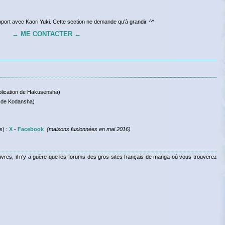
apport avec Kaori Yuki. Cette section ne demande qu'à grandir. ^^
→ ME CONTACTER ←
lication de Hakusensha)
 de Kodansha)
s) :
X
-
Facebook
(maisons fusionnées en mai 2016)
res, il n'y a guère que les forums des gros sites français de manga où vous trouverez