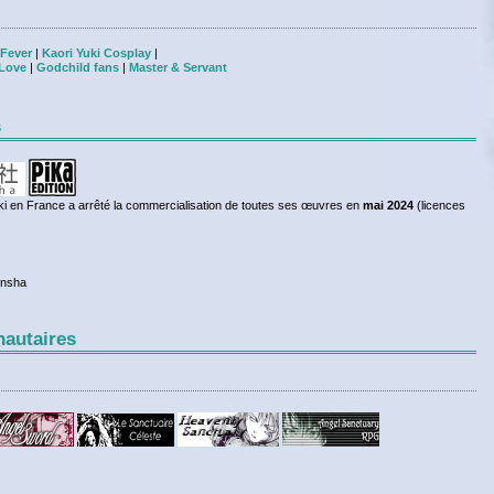
 Fever
|
Kaori Yuki Cosplay
|
 Love
|
Godchild fans
|
Master & Servant
s
ki en France a arrêté la commercialisation de toutes ses œuvres en
mai 2024
(licences
ensha
nautaires