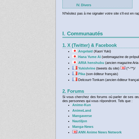
IV. Divers
N'hésitez pas à me signaler votre site s'il est en r
I. Communautés
1. X (Twitter) & Facebook
Angelaid
(Kaori Yuki)
Hana Yume Ai
(webmagazine de prépub
ARIA henshubu
(ancien magazine Aria
Yukishrine
(tweets du site)
(^-^*)/
Pika
(son éditeur français)
Delcourt-Tonkam (ancien éditeur françai
2. Forums
Si vous cherchez des forums où parler de ses œuv
des personnes qui vous répondront. Tels que :
Anime-Kun
AnimeLand
Mangaverse
Nautiljon
Manga-News
ANN Anime News Network