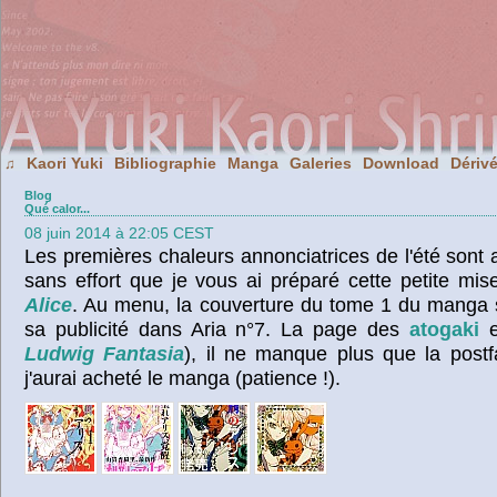
Kaori Yuki
Bibliographie
Manga
Galeries
Download
Dériv
♫
Blog
Qué calor...
08 juin 2014 à 22:05 CEST
Les premières chaleurs annonciatrices de l'été sont ar
sans effort que je vous ai préparé cette petite mi
Alice
. Au menu, la couverture du tome 1 du manga so
sa publicité dans Aria n°7. La page des
atogaki
e
Ludwig Fantasia
), il ne manque plus que la post
j'aurai acheté le manga (patience !).