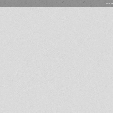
Thème
p