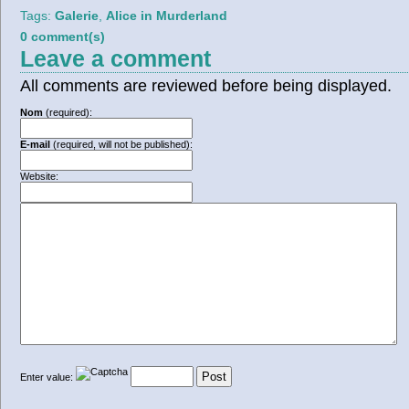
Tags:
Galerie
,
Alice in Murderland
0 comment(s)
Leave a comment
All comments are reviewed before being displayed.
Nom
(required):
E-mail
(required, will not be published):
Website:
Enter value: