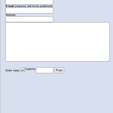
E-mail
(required, will not be published):
Website:
Enter value: