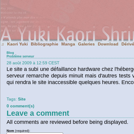
Kaori Yuki
Bibliographie
Manga
Galeries
Download
Dériv
♫
Blog
Problème serveur
28 août 2009 à 12:59 CEST
Le site a subi une défaillance hardware chez l'héberg
serveur remarche depuis minuit mais d'autres tests vo
qui rendra le site inaccessible quelques heures. Enco
Tags:
Site
0 comment(s)
Leave a comment
All comments are reviewed before being displayed.
Nom
(required):