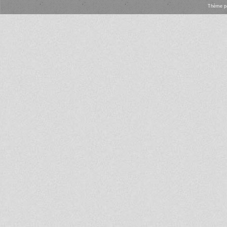
Thème
p