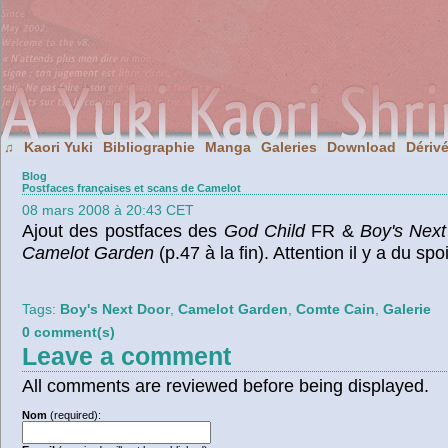
Kaori Yuki
Bibliographie
Manga
Galeries
Download
Dériv
♫
Blog
Postfaces françaises et scans de Camelot
08 mars 2008 à 20:43 CET
Ajout des postfaces des
God Child
FR &
Boy's Next
Camelot Garden
(p.47 à la fin). Attention il y a du spoi
Tags:
Boy's Next Door
,
Camelot Garden
,
Comte Cain
,
Galerie
0 comment(s)
Leave a comment
All comments are reviewed before being displayed.
Nom
(required):