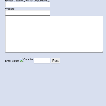
E-mail
(required, will not be published):
Website:
Enter value: